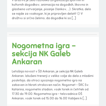
v društvu je zelo raznoliko (organizacija športnih in
kulturnih dogodkov, animacija na dogodkih, likovno in
glasbeno ustvarjanje, pisanje člankov, …). Skratka, delo
se najde za vsakogar, ki je pripravljen delati! 🙂 V
društvu si srčno želimo, da dogodke ki so
[…]
Nogometna igra –
sekcija NK Galeb
Ankaran
Letošnja novost v ŠD Ankaran, je sekcija NK Galeb
Ankaran. Izkušeni trenerji z veliko volje do dela z mladimi
poskrbijo, da otroci spoznajo nogometno igro na
zabaven in hkrati strokoven način. Nogomet – ŠRC Sv.
Katarina, nogometni stadion, vsak torek in četrtek od
17.30 do 19.00. Nogometna igra – telovadnica OŠ
Ankaran, vsak torek od 15.00 do 16.00 Vabljeni k
[…]