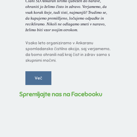
Člani ŠD Ankaran širimo ljubezen do narave,
ohraniti jo želimo čisto in zdravo. Verjamemo, da
vsak korak šteje, tudi tisti, najmanjši! Trudimo se,
da kupujemo premišljeno, ločujemo odpadke in
recikliramo. Nikoli ne odlagamo smeti v naravo,
želimo biti vzor svojim otrokom.
Vsako leto organiziramo v Ankaranu
spomladansko čistilno akcijo, saj verjamemo,
da bomo ohranili naš kraj čist in zdrav samo s
skupnimi močmi.
Več
Spremljajte nas na Facebooku